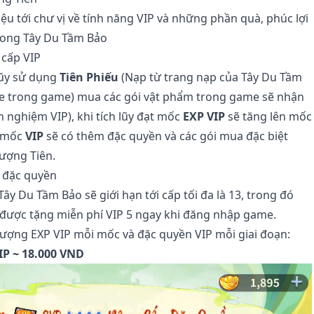
hiệu tới chư vị về tính năng VIP và những phần quà, phúc lợi
rong Tây Du Tầm Bảo
cấp VIP
lũy sử dụng
Tiên Phiếu
(Nạp từ
trang nạp của Tây Du Tầm
e trong game) mua các gói vật phẩm trong game sẽ nhận
h nghiệm VIP), khi tích lũy đạt mốc
EXP VIP
sẽ tăng lên mốc
i mốc
VIP
sẽ có thêm đặc quyền và các gói mua đặc biệt
ượng Tiên.
 đặc quyền
Tây Du Tầm Bảo sẽ giới hạn tới cấp tối đa là 13, trong đó
 được tặng miễn phí VIP 5 ngay khi đăng nhập game.
t lượng EXP VIP mỗi mốc và đặc quyền VIP mỗi giai đoạn:
IP ~ 18.000 VND