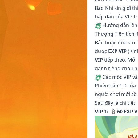
Bảo Nhi xin giới t
hấp dẫn của VIP t
Hướng dẫn lên 
Thượng Tiên tích 
Bảo
hoặc qua stor
được
EXP VIP
(Kin
VIP
tiếp theo. Mỗ
dành riêng cho Th
Các mốc VIP và
Phiên bản 1.0 của 
người chơi mới sẽ
Sau đây là chi tiế
VIP 1:
60 EXP V