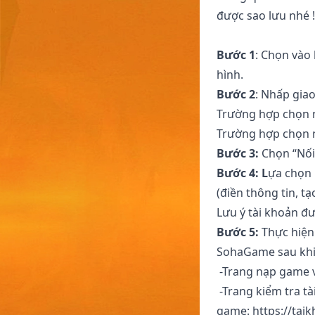
được sao lưu nhé !
Bước 1
: Chọn vào 
hình.
Bước 2
: Nhấp gia
Trường hợp chọn n
Trường hợp chọn 
Bước 3:
Chọn “Nối
Bước 4: L
ựa chọn 
(điền thông tin, tạ
Lưu ý tài khoản đ
Bước 5:
Thực hiện
SohaGame sau khi 
-Trang nạp game 
-Trang kiểm tra tà
game:
https://ta