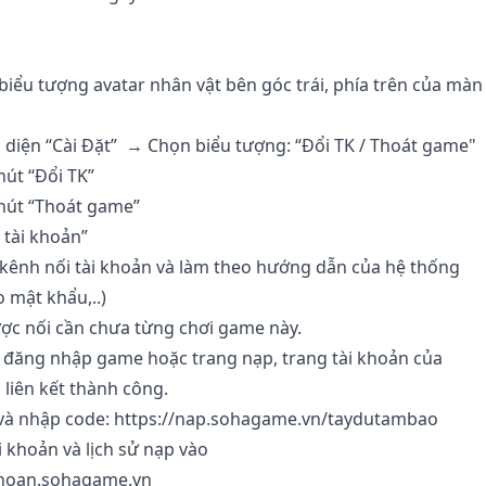
biểu tượng avatar nhân vật bên góc trái, phía trên của màn
o diện “Cài Đặt” → Chọn biểu tượng: “Đổi TK / Thoát game"
út “Đổi TK”
nút “Thoát game”
 tài khoản”
kênh nối tài khoản và làm theo hướng dẫn của hệ thống
o mật khẩu,..)
ược nối cần chưa từng chơi game này.
 đăng nhập game hoặc trang nạp, trang tài khoản của
liên kết thành công.
và nhập code:
https://nap.sohagame.vn/taydutambao
i khoản và lịch sử nạp vào
ikhoan.sohagame.vn