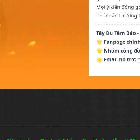
Mọi ý kiến đóng gó
Chúc các Thượng T
----------------------------
Tây Du Tầm Bảo 
🌟
Fanpage chính
🌟
Nhóm cộng đồ
🌟
Email hỗ trợ:
h